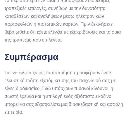
Τα περισσότερα live casino προσφέρουν διαθέσιμες
τραπεζικές επιλογές, συνήθως με την δυνατότητα
καταθέσεων και αναλήψεων μέσω ηλεκτρονικών
πορτοφολιών ή πιστωτικών καρτών. Πριν ξεκινήσετε,
βεβαιωθείτε ότι έχετε ελέγξει τις εξακριβώσεις και τα όρια
της τράπεζας που επιλέγετε.
Συμπέρασμα
Τα live casino χωρίς ταυτοποίηση προσφέρουν έναν
ελκυστικό τρόπο εξατόμικευσης του παιχνιδιού σας με
λίγες διαδικασίες. Ενώ υπάρχουν πιθανοί κίνδυνοι, η
σωστή έρευνα και η επιλογή ενός αξιόπιστου καζίνο
μπορεί να σας εξασφαλίσει μια διασκεδαστική και ασφαλή
εμπειρία.