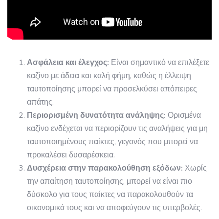
Ασφάλεια και έλεγχος:
Είναι σημαντικό να επιλέξετε
καζίνο με άδεια και καλή φήμη, καθώς η έλλειψη
ταυτοποίησης μπορεί να προσελκύσει απόπειρες
απάτης.
Περιορισμένη δυνατότητα ανάληψης:
Ορισμένα
καζίνο ενδέχεται να περιορίζουν τις αναλήψεις για μη
ταυτοποιημένους παίκτες, γεγονός που μπορεί να
προκαλέσει δυσαρέσκεια.
Δυσχέρεια στην παρακολούθηση εξόδων:
Χωρίς
την απαίτηση ταυτοποίησης, μπορεί να είναι πιο
δύσκολο για τους παίκτες να παρακολουθούν τα
οικονομικά τους και να αποφεύγουν τις υπερβολές.