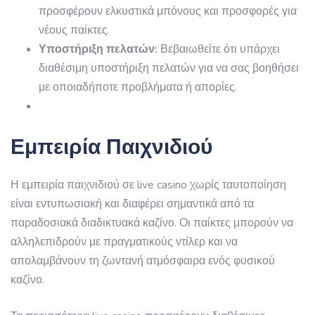
προσφέρουν ελκυστικά μπόνους και προσφορές για
νέους παίκτες.
Υποστήριξη πελατών:
Βεβαιωθείτε ότι υπάρχει
διαθέσιμη υποστήριξη πελατών για να σας βοηθήσει
με οποιαδήποτε προβλήματα ή απορίες.
Εμπειρία Παιχνιδιού
Η εμπειρία παιχνιδιού σε live casino χωρίς ταυτοποίηση
είναι εντυπωσιακή και διαφέρει σημαντικά από τα
παραδοσιακά διαδικτυακά καζίνο. Οι παίκτες μπορούν να
αλληλεπιδρούν με πραγματικούς ντίλερ και να
απολαμβάνουν τη ζωντανή ατμόσφαιρα ενός φυσικού
καζίνο.