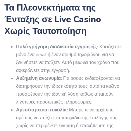
Τα Πλεονεκτήματα της
Ένταξης σε Live Casino
Χωρίς Ταυτοποίηση
Πολύ γρήγορη διαδικασία εγγραφής:
Χρειάζεστε
μόνο ένα email ή έναν αριθμό τηλεφώνου για να
ξεκινήσετε να παίζετε. Αυτό μειώνει τον χρόνο που
αφιερώνετε στην εγγραφή.
Αυξημένη ανωνυμία:
Για όσους ενδιαφέρονται να
διατηρήσουν την ιδιωτικότητά τους, αυτά τα καζίνο
προσφέρουν την ιδανική λύση καθώς απαιτούν
λιγότερες προσωπικές πληροφορίες.
Αμεσότητα και ευκολία:
Μπορείτε να αρχίσετε
αμέσως να παίζετε τα παιχνίδια της επιλογής σας,
χωρίς να περιμένετε έγκριση ή επαλήθευση της