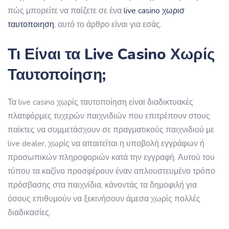
πώς μπορείτε να παίζετε σε ένα
live casino χωρισ
ταυτοποιηση
, αυτό το άρθρο είναι για εσάς.
Τι Είναι τα Live Casino Χωρίς
Ταυτοποίηση;
Τα live casino χωρίς ταυτοποίηση είναι διαδικτυακές
πλατφόρμες τυχερών παιχνιδιών που επιτρέπουν στους
παίκτες να συμμετάσχουν σε πραγματικούς παιχνιδιού με
live dealer, χωρίς να απαιτείται η υποβολή εγγράφων ή
προσωπικών πληροφοριών κατά την εγγραφή. Αυτού του
τύπου τα καζίνο προσφέρουν έναν απλουστευμένο τρόπο
πρόσβασης στα παιχνίδια, κάνοντάς τα δημοφιλή για
όσους επιθυμούν να ξεκινήσουν άμεσα χωρίς πολλές
διαδικασίες.