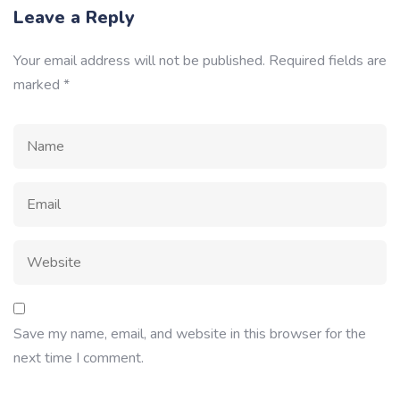
Leave a Reply
Your email address will not be published.
Required fields are
marked
*
Save my name, email, and website in this browser for the
next time I comment.