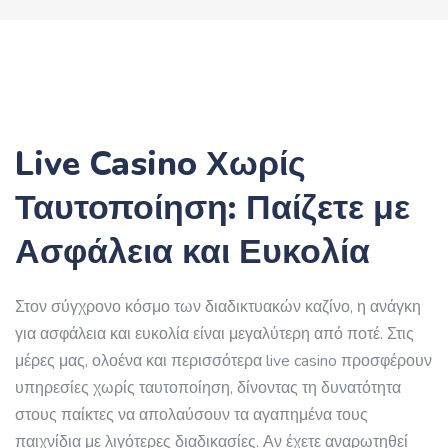
Live Casino Χωρίς
Ταυτοποίηση: Παίζετε με
Ασφάλεια και Ευκολία
Στον σύγχρονο κόσμο των διαδικτυακών καζίνο, η ανάγκη
για ασφάλεια και ευκολία είναι μεγαλύτερη από ποτέ. Στις
μέρες μας, ολοένα και περισσότερα live casino προσφέρουν
υπηρεσίες χωρίς ταυτοποίηση, δίνοντας τη δυνατότητα
στους παίκτες να απολαύσουν τα αγαπημένα τους
παιχνίδια με λιγότερες διαδικασίες. Αν έχετε αναρωτηθεί