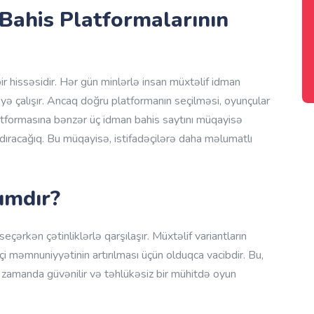
Bahis Platformalarının
ir hissəsidir. Hər gün minlərlə insan müxtəlif idman
ə çalışır. Ancaq doğru platformanın seçilməsi, oyunçular
tformasına bənzər üç idman bahis saytını müqayisə
aşdıracağıq. Bu müqayisə, istifadəçilərə daha məlumatlı
ımdır?
eçərkən çətinliklərlə qarşılaşır. Müxtəlif variantların
çi məmnuniyyətinin artırılması üçün olduqca vacibdir. Bu,
i zamanda güvənilir və təhlükəsiz bir mühitdə oyun