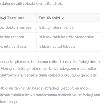
 daha detallı şəkildə qiymətləndirək.
dəçi Təcrübəsi
Təhlükəsizlik
dəçi dostu interfeys
SSL şifrələnməsi var
tətbiq rahatdır
Yüksək təhlükəsizlik standartları
ə intuitiv dizayn
Etibarlı və təhlükəsiz
nusu təqdim edir, bu da onu cəlbedici edir. İstifadəçi dostu
. Həmçinin, SSL şifrələnməsi ilə istifadəçilərin məlumatları
r platformalara nisbətlə daha cəlbedici olduğunu qeyd edir.
qi ilə tanınır. Bir başqa istifadəçi, Bet365-in mobil
üksək təhlükəsizlik standartlarına malikdir və istifadəçilərin
an tanıyır.