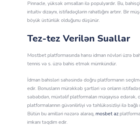
Pinnacle, yüksək əmsalları ilə populyardır. Bu, bahis
intuitiv dizaynı, istifadəçilərin rahatlığını artırır. Bir
böyük üstünlük olduğunu düşünür.
Tez-tez Verilən Suallar
Mostbet platformasında hansı idman növləri üzrə bahi
tennis və s. üzrə bahis etmək mümkündür.
İdman bahisləri sahəsində doğru platformanın seçilmə
edir. Bonusların mürəkkəb şərtləri və onların istifadəsi
səbəbdən, müxtəlif platformaları müqayisə edərək, d
platformalarının güvənilirliyi və təhlükəsizliyi ilə bağl
Bütün bu amilləri nəzərə alaraq,
mosbet az
platforma
imkanı təqdim edir.