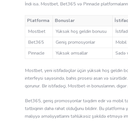
İndi isə, Mostbet, Bet365 və Pinnacle platformalarını
Platforma
Bonuslar
İstifa
Mostbet
Yüksək hoş geldin bonusu
İstifa
Bet365
Geniş promosyonlar
Mobil 
Pinnacle
Yüksək əmsallar
Sadə v
Mostbet, yeni istifadəçilər üçün yüksək hoş geldin bo
interfeysi sayəsində, bahis prosesi asan və sürətlidir
qorunur. Bir istifadəçi, Mostbet-in bonuslarının, digə
Bet365, geniş promosyonlar təqdim edir və mobil tətbi
tətbiqinin daha rahat olduğunu bildirir. Bu platforma y
maliyyə əməliyyatlarını təhlükəsiz şəkildə etməyə imk